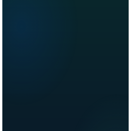
Kein Interessenkonflikt
Ihre Sichtbarkeit wird nicht durch unsere anderen
Kunden ausgebremst.
Volle Expertise
Unser Fachwissen arbeitet für Sie, nicht gegen Sie.