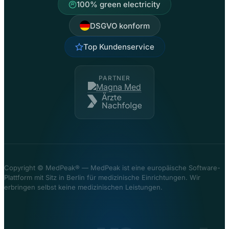
AGB
100% green electricity
Kontakt
Datenschutz
LinkedIn
Cookie-Einstellungen
DSGVO konform
Top Kundenservice
PARTNER
Copyright ©
MedPeak® — MedPeak ist eine europäische Software-
Plattform mit Sitz in Berlin für medizinische Einrichtungen. Wir
erbringen selbst keine medizinischen Leistungen.