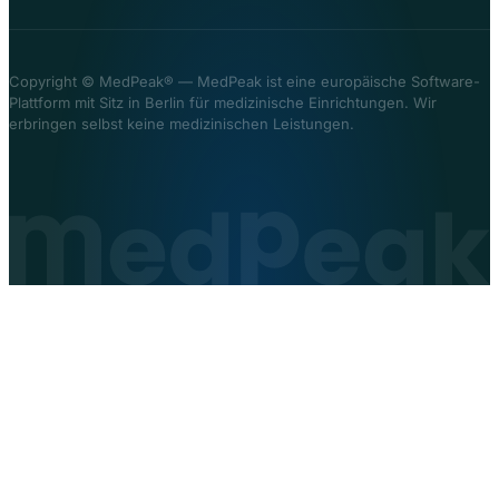
Copyright ©
MedPeak® — MedPeak ist eine europäische Software-
Plattform mit Sitz in Berlin für medizinische Einrichtungen. Wir
erbringen selbst keine medizinischen Leistungen.