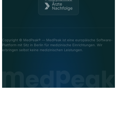
Copyright ©
MedPeak® — MedPeak ist eine europäische Software-
Plattform mit Sitz in Berlin für medizinische Einrichtungen. Wir
erbringen selbst keine medizinischen Leistungen.